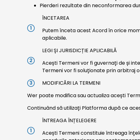
Pierderi rezultate din neconformarea d
ÎNCETAREA
Putem înceta acest Acord în orice momen
aplicabile.
LEGI ȘI JURISDICȚIE APLICABILĂ
Acești Termeni vor fi guvernați de și int
Termeni vor fi soluționate prin arbitraj 
MODIFICĂRI LA TERMENI
Wer poate modifica sau actualiza acești Term
Continuând să utilizați Platforma după ce aces
ÎNTREAGA ÎNȚELEGERE
Acești Termeni constituie întreaga înțel