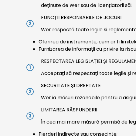
deținute de Wer sau de licențiatorii săi.
FUNCȚII RESPONSABILE DE JOCURI
Wer respectă toate legile și reglementăril
Oferirea de instrumente, cum ar fi limite
Furnizarea de informații cu privire la riscu
RESPECTAREA LEGISLAȚIEI ȘI REGULAME
Acceptați să respectați toate legile și re
SECURITATE ȘI DREPTATE
Wer ia măsuri rezonabile pentru a asigur
LIMITAREA RĂSPUNDERII
În cea mai mare măsură permisă de leg
Pierderi indirecte sau consecințe;