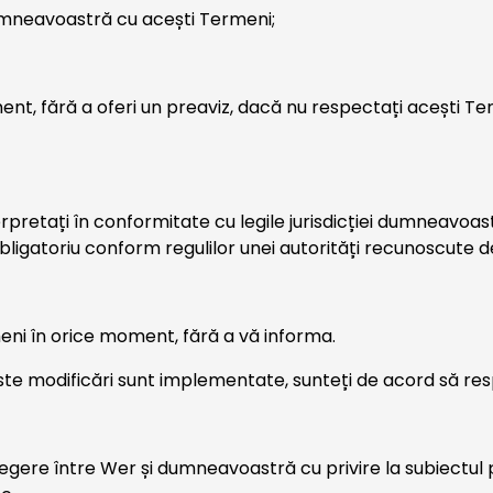
umneavoastră cu acești Termeni;
t, fără a oferi un preaviz, dacă nu respectați acești Ter
erpretați în conformitate cu legile jurisdicției dumneavoa
obligatoriu conform regulilor unei autorități recunoscute d
eni în orice moment, fără a vă informa.
te modificări sunt implementate, sunteți de acord să respe
egere între Wer și dumneavoastră cu privire la subiectul pr