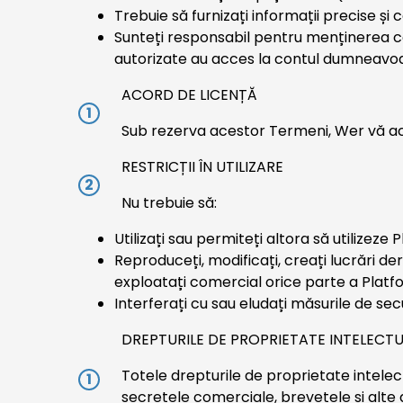
Trebuie să furnizați informații precise ș
Sunteți responsabil pentru menținerea co
autorizate au acces la contul dumneavoa
ACORD DE LICENȚĂ
Sub rezerva acestor Termeni, Wer vă acor
RESTRICȚII ÎN UTILIZARE
Nu trebuie să:
Utilizați sau permiteți altora să utilizeze 
Reproduceți, modificați, creați lucrări deri
exploatați comercial orice parte a Platform
Interferați cu sau eludați măsurile de se
DREPTURILE DE PROPRIETATE INTELECT
Totele drepturile de proprietate intelect
secretele comerciale, brevetele și alte 