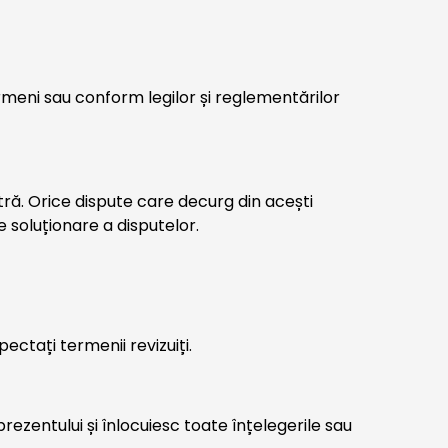
meni sau conform legilor și reglementărilor
stră. Orice dispute care decurg din acești
e soluționare a disputelor.
ctați termenii revizuiți.
ezentului și înlocuiesc toate înțelegerile sau