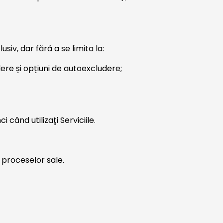
siv, dar fără a se limita la:
ere și opțiuni de autoexcludere;
când utilizați Serviciile.
 proceselor sale.