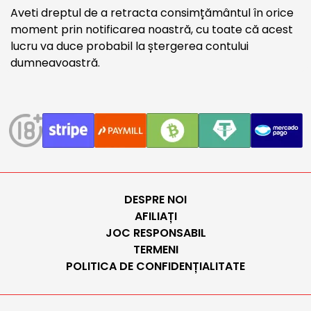
Aveti dreptul de a retracta consimțământul în orice
moment prin notificarea noastră, cu toate că acest
lucru va duce probabil la ștergerea contului
dumneavoastră.
DESPRE NOI
AFILIAȚI
JOC RESPONSABIL
TERMENI
POLITICA DE CONFIDENȚIALITATE