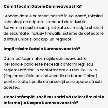
Cum Stocăm Datele Dumneavoastră?
Stocăm datele dumneavoastră în siguranță, folosind
tehnologii de criptare standard din industrie.
Serverele noastre sunt protejate cu multiple straturi
de securitate, inclusiv firewalls, sisteme de detectare
a intruziunilor și backup-uri regulate.
Împărtășim Datele Dumneavoastră?
Da, împărtășim informațiile dumneavoastră
personale când este necesar conform legii sau
reglementărilor, în conformitate cu regulile ONJN
(Reglementările privind Jocurile de Noroc Online)
pentru toate tipurile de jurisdicții care operează sub
acestea.
Ce se Întâmplă Dacă Nu Doriți Să Colectăm Nici o
Informație Despre Dumneavoastră?