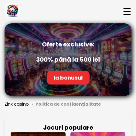
☰
Oferte exclusive:
300% până la 500 lei
Ia bonusul
›
Zinx casino
Politica de confidențialitate
Jocuri populare