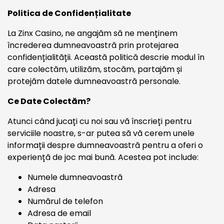
Politica de Confidențialitate
La Zinx Casino, ne angajăm să ne menținem
încrederea dumneavoastră prin protejarea
confidențialității. Această politică descrie modul în
care colectăm, utilizăm, stocăm, partajăm și
protejăm datele dumneavoastră personale.
Ce Date Colectăm?
Atunci când jucați cu noi sau vă înscrieți pentru
serviciile noastre, s-ar putea să vă cerem unele
informații despre dumneavoastră pentru a oferi o
experiență de joc mai bună. Acestea pot include:
Numele dumneavoastră
Adresa
Numărul de telefon
Adresa de email